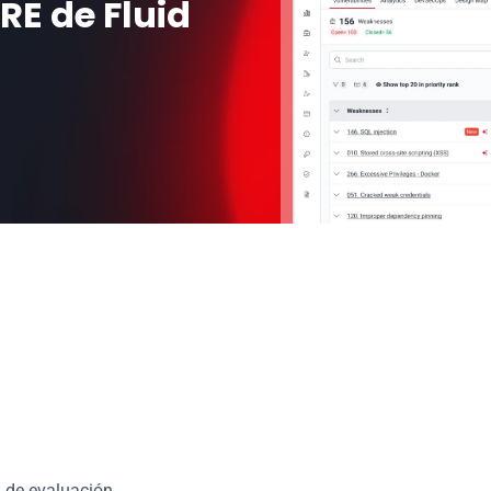
E de Fluid 
 acerca de ingeniería
a de evaluación.