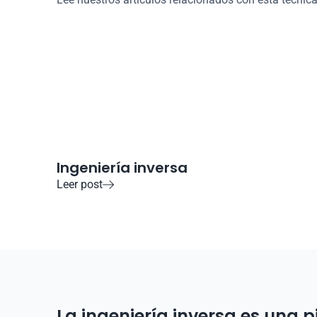
Ingeniería inversa
Leer post

La ingeniería inversa es una p