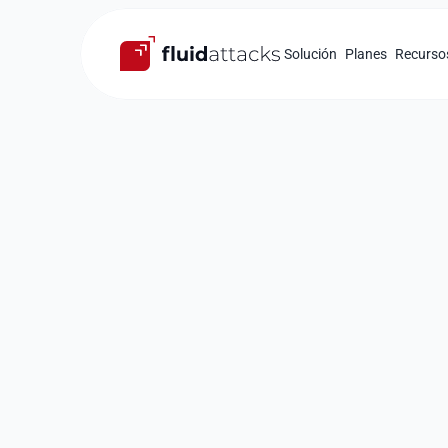
Solución
Planes
Recurso
Ingeniería inversa (RE)
Elimina las fa
software lue
deconstrucc
Evaluación continua y creativa desde fuera 
Amplia comprensión de la estructura y el c