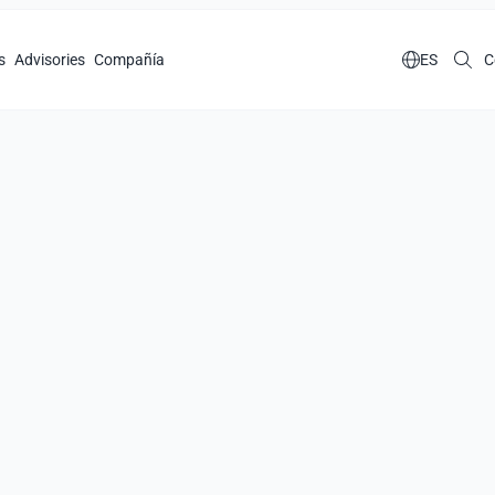
s
Advisories
Compañía

ES
C
llas de tu
go de su
ión
del producto.
omportamiento del software.