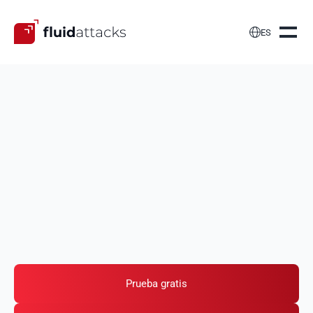

ES
Desarrolla
contenedores seguros
Buscamos vulnerabilidades de seguridad en tus
imágenes de contenedores y contenedores en
ejecución examinando minuciosamente las
dependencias, configuraciones e interacciones.
Prueba gratis