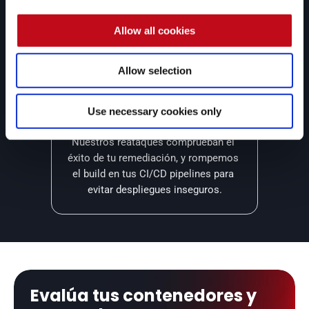
las vulnerabilidades más complejas.
Allow all cookies
Allow selection
Seguridad a lo largo de tu 
Use necessary cookies only
SDLC
Nuestros reataques comprueban el 
éxito de tu remediación, y rompemos 
el build en tus CI/CD pipelines para 
evitar despliegues inseguros.
Evalúa tus contenedores y 