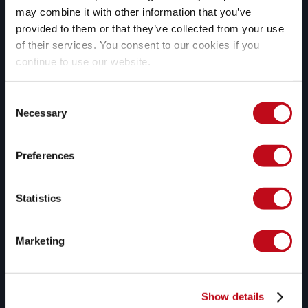
may combine it with other information that you’ve
provided to them or that they’ve collected from your use
of their services. You consent to our cookies if you
Remediación asistida por IA 
continue to use our website.
generativa
Utilizamos inteligencia artificial 
Consent
generativa para ofrecerte opciones 
Necessary
Selection
de remediación personalizadas para 
vulnerabilidades específicas de tu 
Preferences
código.
Statistics
Marketing
Apoyo continuo de expertos
Nuestros pentesters pueden ayudar a 
tus equipos de desarrollo y seguridad 
Show details
a resolver sus dudas con respecto a 