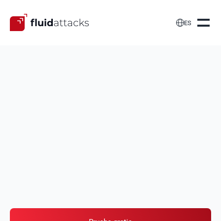

ES
Implementa
aplicaciones LLM y
GenAI seguras
Evaluamos continuamente tus aplicaciones LLM y
GenAI para identificar vulnerabilidades de seguridad,
incluyendo las listadas en el OWASP Top 10 para
aplicaciones LLM, entre otras.