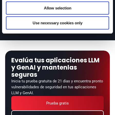
Nuestros reataques comprueban el 
Allow selection
éxito de tu remediación, y rompemos 
el build en tus CI/CD pipelines para 
evitar despliegues inseguros.
Use necessary cookies only
Evalúa tus aplicaciones LLM 
y GenAI y mantenlas 
seguras
Inicia tu prueba gratuita de 21 días y encuentra pronto 
vulnerabilidades de seguridad en tus aplicaciones 
LLM y GenAI.
Prueba gratis