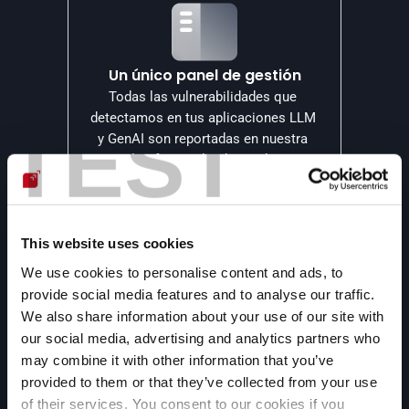
Un único panel de gestión
Todas las vulnerabilidades que 
detectamos en tus aplicaciones LLM 
TEST
y GenAI son reportadas en nuestra 
plataforma, donde puedes 
comprenderlas y gestionarlas.
This website uses cookies
We use cookies to personalise content and ads, to
provide social media features and to analyse our traffic.
Remediación asistida por IA 
We also share information about your use of our site with
generativa
our social media, advertising and analytics partners who
Utilizamos inteligencia artificial 
may combine it with other information that you’ve
generativa para ofrecerte opciones 
provided to them or that they’ve collected from your use
de remediación personalizadas para 
of their services. You consent to our cookies if you