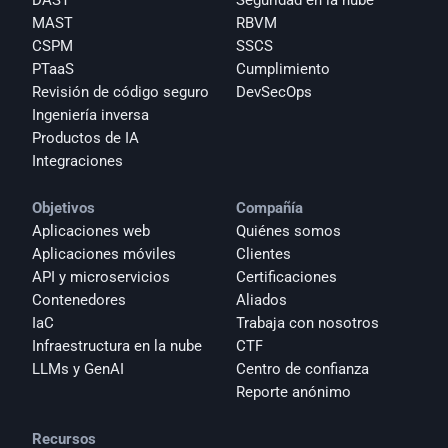
DAST
Seguridad en la nube
MAST
RBVM
CSPM
SSCS
PTaaS
Cumplimiento
Revisión de código seguro
DevSecOps
Ingeniería inversa
Productos de IA
Integraciones
Objetivos
Compañía
Aplicaciones web
Quiénes somos
Aplicaciones móviles
Clientes
API y microservicios
Certificaciones
Contenedores
Aliados
IaC
Trabaja con nosotros
Infraestructura en la nube
CTF
LLMs y GenAI
Centro de confianza
Reporte anónimo 
Recursos